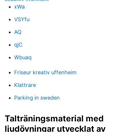
xWa
VSYfu
AQ
qjC
Wbuaq
Friseur kreativ uffenheim
Klattrare
Parking in sweden
Talträningsmaterial med
ljudövningar utvecklat av