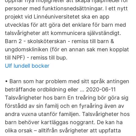
öppnar nya möjligheter att skapa hjälpmedel för
personer med funktionsnedsättningar. I ett nytt
projekt vid Linnéuniversitetet ska en app
utvecklas för att göra det enklare för barn med
talsvårigheter att kommunicera självständigt.
Barn 2 - skolsköterskan - remiss till barn &
ungdomskliniken (för en annan sak men kopplat
till NPF) - remiss till bup.
Ulf lundell bocker
• Barn som har problem med sitt språk antingen
beträffande ordbildning eller … 2020-06-11
Talsvårigheter hos barn En treåring bör göra sig
förstådd av sin familj och en fyraåring även av
andra vuxna utanför familjen. Talsvårigheter hos
barn behöver kartläggas noggrant. De kan ha
olika orsak – alltifrån svårigheter att uppfatta